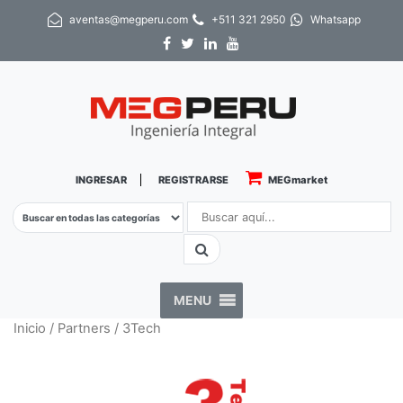
aventas@megperu.com
+511 321 2950
Whatsapp
INGRESAR
REGISTRARSE
MEGmarket
MENU
Inicio
/
Partners
/ 3Tech