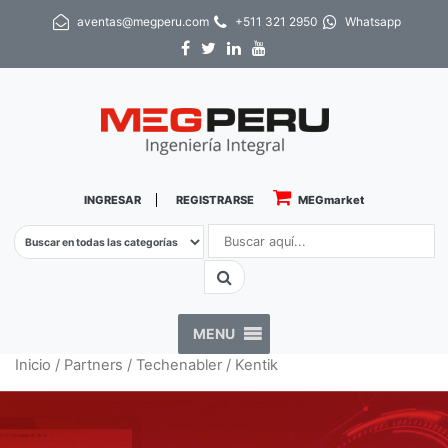
aventas@megperu.com
+511 321 2950
Whatsapp
INGRESAR
REGISTRARSE
MEGmarket
MENU
Inicio
/
Partners
/
Techenabler
/ Kentik