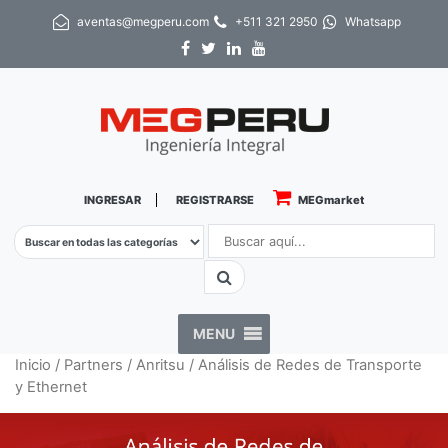
aventas@megperu.com
+511 321 2950
Whatsapp
INGRESAR
REGISTRARSE
MEGmarket
MENU
Inicio
/
Partners
/
Anritsu
/ Análisis de Redes de Transporte
y Ethernet