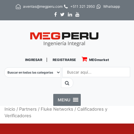
aventas@megperu.com
+511 321 2950
Whatsapp
INGRESAR
REGISTRARSE
MEGmarket
MENU
Inicio
/
Partners
/
Fluke Networks
/ Calificadores y
Verificadores