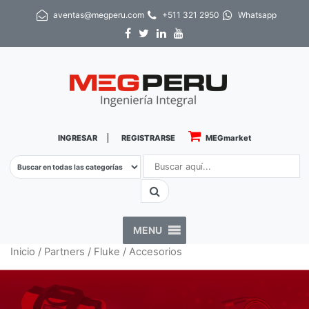
aventas@megperu.com
+511 321 2950
Whatsapp
INGRESAR
REGISTRARSE
MEGmarket
MENU
Inicio
/
Partners
/
Fluke
/ Accesorios