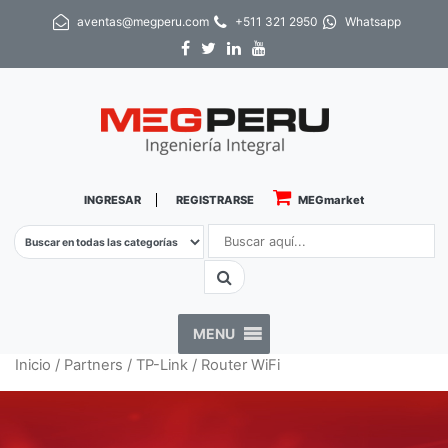
aventas@megperu.com
+511 321 2950
Whatsapp
INGRESAR
REGISTRARSE
MEGmarket
MENU
Inicio
/
Partners
/
TP-Link
/ Router WiFi