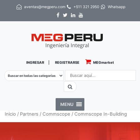
aventas@megperu.com
+511 321 2950
Whatsapp
INGRESAR
REGISTRARSE
MEGmarket
MENU
Inicio
/
Partners
/
Commscope
/ Commscope In-Building