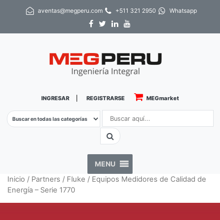
aventas@megperu.com
+511 321 2950
Whatsapp
INGRESAR
REGISTRARSE
MEGmarket
MENU
Inicio
/
Partners
/
Fluke
/ Equipos Medidores de Calidad de
Energía – Serie 1770