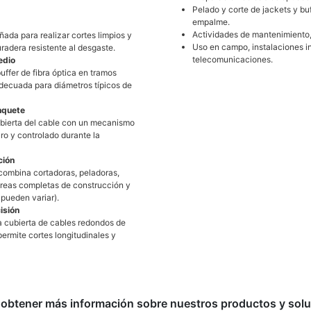
Pelado y corte de jackets y buf
empalme.
Actividades de mantenimiento, 
ñada para realizar cortes limpios y
Uso en campo, instalaciones in
uradera resistente al desgaste.
telecomunicaciones.
edio
uffer de fibra óptica en tramos
 adecuada para diámetros típicos de
nquete
cubierta del cable con un mecanismo
ro y controlado durante la
ción
 combina cortadoras, peladoras,
tareas completas de construcción y
pueden variar).
isión
la cubierta de cables redondos de
ermite cortes longitudinales y
obtener más información sobre nuestros productos y sol