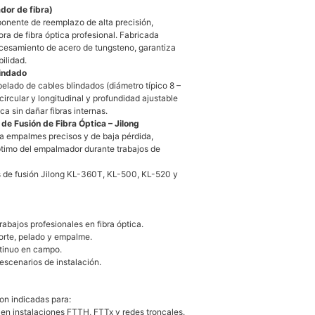
dor de fibra)
onente de reemplazo de alta precisión,
ra de fibra óptica profesional. Fabricada
ocesamiento de acero de tungsteno, garantiza
ilidad.
lindado
elado de cables blindados (diámetro típico 8 –
ircular y longitudinal y profundidad ajustable
ca sin dañar fibras internas.
e Fusión de Fibra Óptica – Jilong
za empalmes precisos y de baja pérdida,
timo del empalmador durante trabajos de
 de fusión Jilong KL-360T, KL-500, KL-520 y
abajos profesionales en fibra óptica.
orte, pelado y empalme.
tinuo en campo.
escenarios de instalación.
son indicadas para:
 en instalaciones FTTH, FTTx y redes troncales.