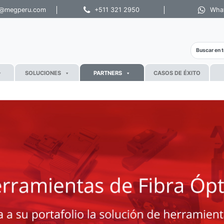
s@megperu.com
+511 321 2950
Wha
SOLUCIONES
PARTNERS
CASOS DE ÉXITO