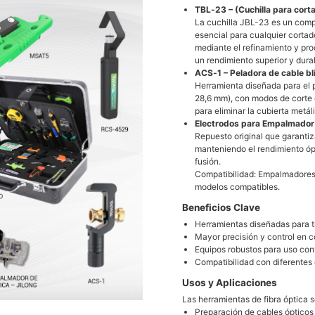
TBL‑23 – (Cuchilla para corta
La cuchilla JBL-23 es un comp
esencial para cualquier cortado
mediante el refinamiento y pr
un rendimiento superior y durab
ACS‑1 – Peladora de cable b
Herramienta diseñada para el p
28,6 mm), con modos de corte c
para eliminar la cubierta metáli
Electrodos para Empalmador d
Repuesto original que garanti
manteniendo el rendimiento óp
fusión.
Compatibilidad: Empalmadores
modelos compatibles.
Beneficios Clave
Herramientas diseñadas para tr
Mayor precisión y control en c
Equipos robustos para uso con
Compatibilidad con diferentes 
Usos y Aplicaciones
Las herramientas de fibra óptica 
Preparación de cables ópticos