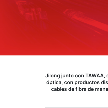
Jilong junto con TAWAA, o
óptica, con productos dis
cables de fibra de mane