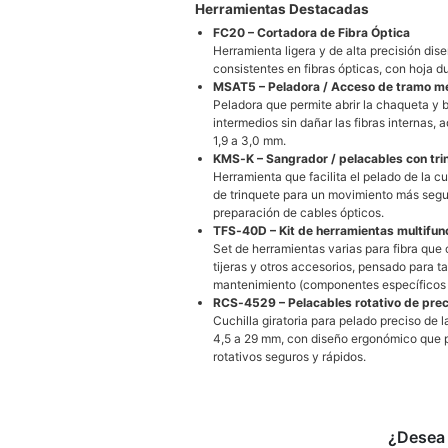
Herramientas Destacadas
FC20 – Cortadora de Fibra Óptica
Herramienta ligera y de alta precisión dise
consistentes en fibras ópticas, con hoja d
MSAT5 – Peladora / Acceso de tramo m
Peladora que permite abrir la chaqueta y b
intermedios sin dañar las fibras internas,
1,9 a 3,0 mm.
KMS‑K – Sangrador / pelacables con tri
Herramienta que facilita el pelado de la 
de trinquete para un movimiento más segu
preparación de cables ópticos.
TFS‑40D – Kit de herramientas multifun
Set de herramientas varias para fibra que
tijeras y otros accesorios, pensado para 
mantenimiento (componentes específicos 
RCS‑4529 – Pelacables rotativo de prec
Cuchilla giratoria para pelado preciso de 
4,5 a 29 mm, con diseño ergonómico que p
rotativos seguros y rápidos.
¿Desea 