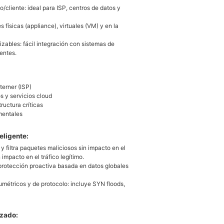
o/cliente: ideal para ISP, centros de datos y
 físicas (appliance), virtuales (VM) y en la
izables: fácil integración con sistemas de
entes.
terner (ISP)
s y servicios cloud
ructura críticas
mentales
eligente:
 y filtra paquetes maliciosos sin impacto en el
 impacto en el tráfico legítimo.
 protección proactiva basada en datos globales
métricos y de protocolo: incluye SYN floods,
izado: