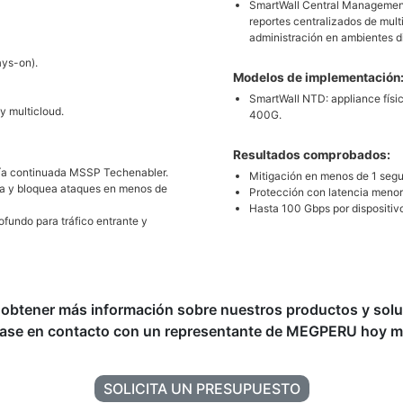
SmartWall Central Management 
reportes centralizados de multi
administración en ambientes di
ays-on).
Modelos de implementación
SmartWall NTD: appliance físic
y multicloud.
400G.
Resultados comprobados:
oría continuada MSSP Techenabler.
Mitigación en menos de 1 seg
a y bloquea ataques en menos de
Protección con latencia meno
Hasta 100 Gbps por dispositivo
rofundo para tráfico entrante y
obtener más información sobre nuestros productos y sol
ase en contacto con un representante de MEGPERU hoy m
SOLICITA UN PRESUPUESTO