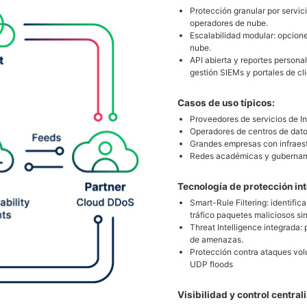
Protección granular por servici
operadores de nube.
Escalabilidad modular: opciones
nube.
API abierta y reportes personal
gestión SIEMs y portales de cli
Casos de uso típicos:
Proveedores de servicios de In
Operadores de centros de dato
Grandes empresas con infraest
Redes académicas y guberna
Tecnología de protección int
Smart-Rule Filtering: identifica
tráfico paquetes maliciosos sin
Threat Intelligence integrada:
de amenazas.
Protección contra ataques volu
UDP floods
Visibilidad y control central