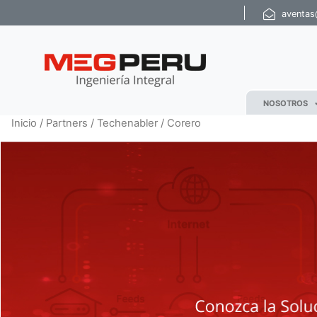
aventa
NOSOTROS
Inicio
/
Partners
/
Techenabler
/ Corero