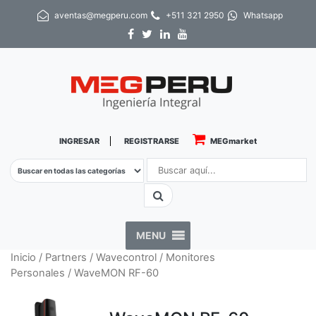
aventas@megperu.com
+511 321 2950
Whatsapp
INGRESAR
REGISTRARSE
MEGmarket
MENU
Inicio
/
Partners
/
Wavecontrol
/
Monitores
Personales
/ WaveMON RF-60