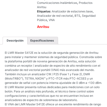
Comunicaciones Inalámbricas
,
Productos
Anritsu
Etiquetas:
Analizador de estaciones base
,
Analizador de red vectorial
,
BTS
,
Seguridad
Pública
,
VNA
Anritsu
Descripción
Especificaciones
El LMR Master S412E es la solución de segunda generación de Anritsu
para instalar y mantener sistemas de seguridad pública. Construida sobre
la plataforma portátil de novena generación de Anritsu, esta solución
combina un receptor / analizador de espectro de alto rendimiento con el
analizador de red vectorial portátil (VNA) más avanzado del mundo.
También incluye un analizador CW / P25 (Fase 1 y Fase 2), DMR
(MotoTRBO™), TETRA, NXDN™ y PTC-ITCR más PTC-ACSES y un
generador de señal con potencia interna ajustable de 0 dBm a –130 dBm.
El LMR Master presenta rutinas dedicadas para mediciones con un solo
botón. Para un análisis más profundo, el técnico tiene control sobre
configuraciones y características que no se encuentran incluso en
analizadores de espectro de sobremesa de laboratorio.
El VNA del LMR Master S412E ofrece un excelente rendimiento de rango